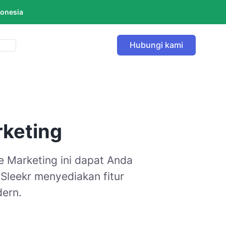
donesia
Hubungi kami
rketing
le Marketing ini dapat Anda
Sleekr menyediakan fitur
dern.