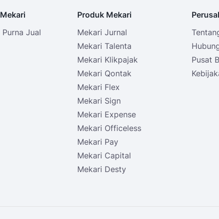
Mekari
Produk Mekari
Perusa
Purna Jual
Mekari Jurnal
Tentan
i
Mekari Talenta
Hubung
Mekari Klikpajak
Pusat 
Mekari Qontak
Kebijak
Mekari Flex
Mekari Sign
Mekari Expense
Mekari Officeless
Mekari Pay
Mekari Capital
Mekari Desty