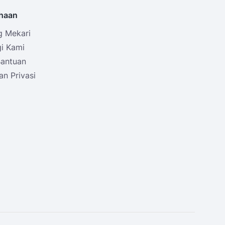
haan
g Mekari
i Kami
Bantuan
an Privasi