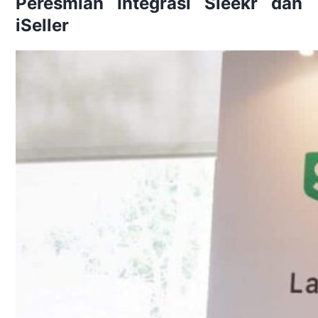
Peresmian Integra
si Sleekr dan
iSeller