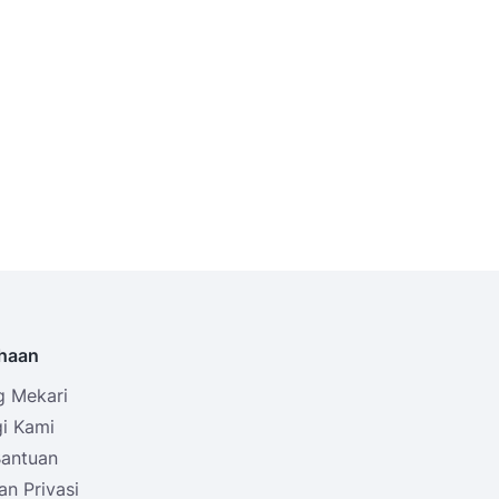
haan
g Mekari
i Kami
Bantuan
an Privasi