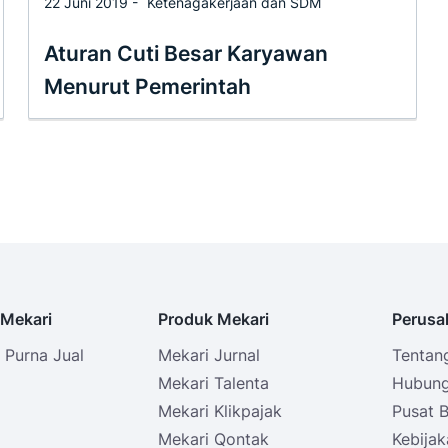
22 Juni 2019 -
Ketenagakerjaan dan SDM
Aturan Cuti Besar Karyawan
Menurut Pemerintah
Mekari
Produk Mekari
Perusa
Purna Jual
Mekari Jurnal
Tentan
i
Mekari Talenta
Hubung
Mekari Klikpajak
Pusat 
Mekari Qontak
Kebijak