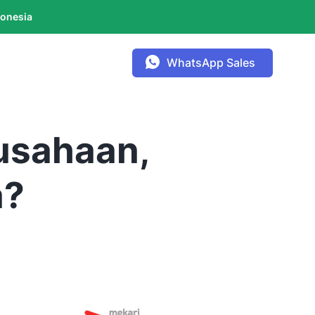
donesia
WhatsApp Sales
usahaan,
a?