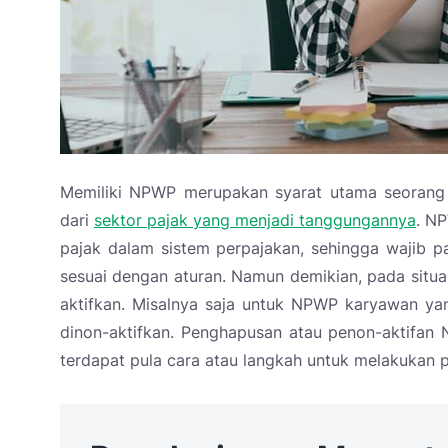
Memiliki NPWP merupakan syarat utama seorang 
dari
sektor pajak yang menjadi tanggungannya
. NP
pajak dalam sistem perpajakan, sehingga wajib p
sesuai dengan aturan. Namun demikian, pada situa
aktifkan. Misalnya saja untuk NPWP karyawan yan
dinon-aktifkan. Penghapusan atau penon-aktifan N
terdapat pula cara atau langkah untuk melakukan 