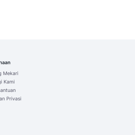
haan
g Mekari
i Kami
Bantuan
an Privasi