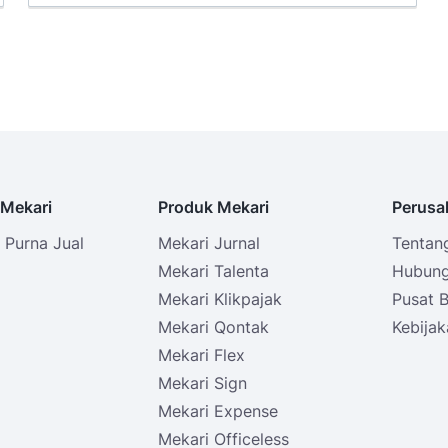
Mekari
Produk Mekari
Perusa
Purna Jual
Mekari Jurnal
Tentan
i
Mekari Talenta
Hubung
Mekari Klikpajak
Pusat 
Mekari Qontak
Kebijak
Mekari Flex
Mekari Sign
Mekari Expense
Mekari Officeless