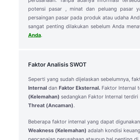
perusahaan. Tanpa adanya informasi terseb
potensi pasar , minat dan peluang pasar ya
persaingan pasar pada produk atau udaha Anda.
sangat penting dilakukan sebelum Anda men
Anda
.
Faktor Analisis SWOT
Seperti yang sudah dijelaskan sebelumnya, fakto
Internal
dan
Faktor Eksternal.
Faktor Internal t
(Kelemahan)
sedangkan Faktor Internal terdiri
Threat (Ancaman)
.
Beberapa faktor internal yang dapat digunakan u
Weakness (Kelemahan)
adalah kondisi keuang
pencapaian perusahaan ataupun hal penting di pe