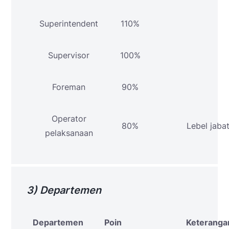
Superintendent
110%
Supervisor
100%
Foreman
90%
Operator
80%
Lebel jaba
pelaksanaan
3) Departemen
Departemen
Poin
Keteranga