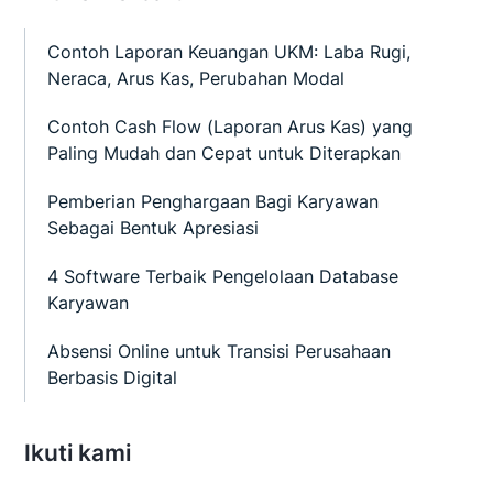
Contoh Laporan Keuangan UKM: Laba Rugi,
Neraca, Arus Kas, Perubahan Modal
Contoh Cash Flow (Laporan Arus Kas) yang
Paling Mudah dan Cepat untuk Diterapkan
Pemberian Penghargaan Bagi Karyawan
Sebagai Bentuk Apresiasi
4 Software Terbaik Pengelolaan Database
Karyawan
Absensi Online untuk Transisi Perusahaan
Berbasis Digital
Ikuti kami