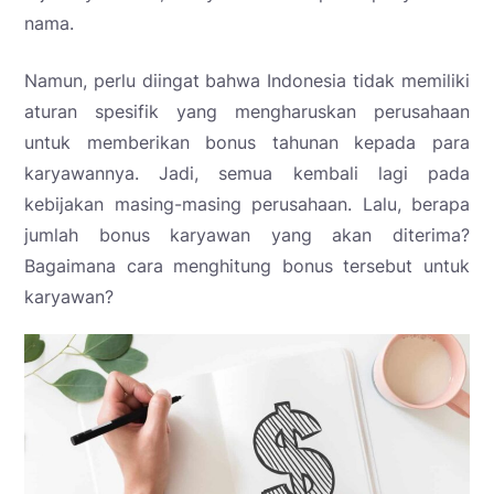
nama.
Namun, perlu diingat bahwa Indonesia tidak memiliki
aturan spesifik yang mengharuskan perusahaan
untuk memberikan bonus tahunan kepada para
karyawannya. Jadi, semua kembali lagi pada
kebijakan masing-masing perusahaan. Lalu, berapa
jumlah bonus karyawan yang akan diterima?
Bagaimana cara menghitung bonus tersebut untuk
karyawan?