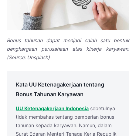
Bonus tahunan dapat menjadi salah satu bentuk
penghargaan perusahaan atas kinerja karyawan.
(Source: Unsplash)
Kata UU Ketenagakerjaan tentang
Bonus Tahunan Karyawan
UU Ketenagakerjaan Indonesia
sebetulnya
tidak membahas tentang pemberian bonus
tahunan kepada karyawan. Namun, dalam
Surat Edaran Menteri Tenaga Kerja Republik