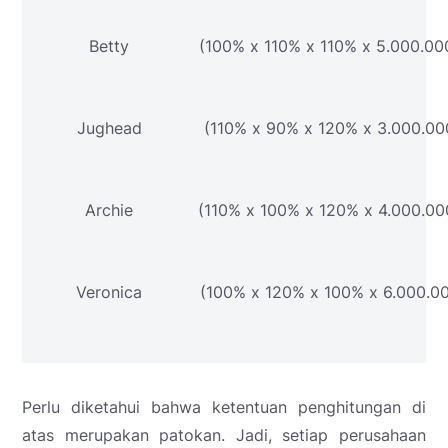
Betty
(100% x 110% x 110% x 5.000.00
Jughead
(110% x 90% x 120% x 3.000.00
Archie
(110% x 100% x 120% x 4.000.00
Veronica
(100% x 120% x 100% x 6.000.0
Perlu diketahui bahwa ketentuan penghitungan di
atas merupakan patokan. Jadi, setiap perusahaan