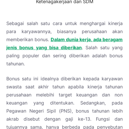
Ketenagakerjaan dan SDM
Sebagai salah satu cara untuk menghargai kinerja
para karyawannya, biasanya perusahaan akan
memberikan bonus.
Dalam dunia kerja, ada beragam
jenis bonus yang bisa diberikan
. Salah satu yang
paling populer dan sering diberikan adalah bonus
tahunan.
Bonus satu ini idealnya diberikan kepada karyawan
swasta saat akhir tahun apabila kinerja tahunan
perusahaan melebihi target keuangan dan non
keuangan yang ditentukan. Sedangkan, pada
Pegawan Negeri Sipil (PNS), bonus tahunan lebih
akrab disebut dengan gaji ke-13. Fungsi dan
tujuannya sama, hanya berbeda pada penyebutan