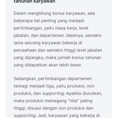
tahunan karyawan
Dalam menghitung bonus karyawan, ada
beberapa hal penting yang menjadi
pertimbangan, yaitu masa kerja, level
jabatan, dan departemen. Idealnya, semakin
lama seorang karyawan bekerja di
perusahaan dan semakin tinggi level jabatan
yang dipangku, maka jumlah bonus tahunan
yang didapatkan akan lebih besar.
Sedangkan, pertimbangan departemen
terbagi menjadi tiga, yaitu produksi, non
produksi, dan
supporting.
Apabila diurutkan,
maka produksi memegang “nilai” paling
tinggi, disusul dengan non produksi dan
supporting.
Jadi, karyawan yang bekerja di