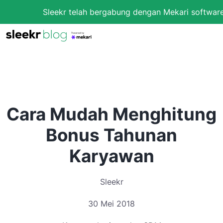
Sleekr telah bergabung dengan Mekari software
Cara Mudah Menghitung
Bonus Tahunan
Karyawan
Sleekr
30 Mei 2018