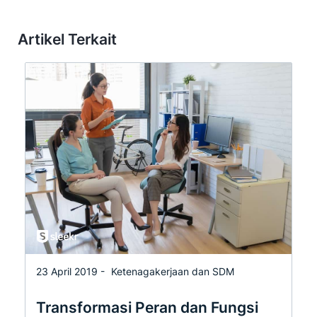
Artikel Terkait
23 April 2019 -
Ketenagakerjaan dan SDM
Transformasi Peran dan Fungsi