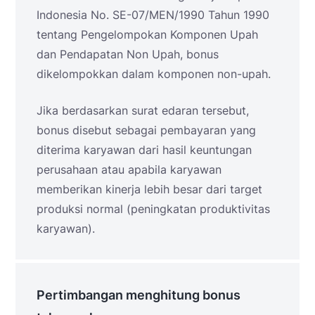
Indonesia No. SE-07/MEN/1990 Tahun 1990
tentang Pengelompokan Komponen Upah
dan Pendapatan Non Upah, bonus
dikelompokkan dalam komponen non-upah.
Jika berdasarkan surat edaran tersebut,
bonus disebut sebagai pembayaran yang
diterima karyawan dari hasil keuntungan
perusahaan atau apabila karyawan
memberikan kinerja lebih besar dari target
produksi normal (peningkatan produktivitas
karyawan).
Pertimbangan menghitung bonus