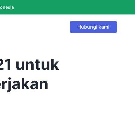
donesia
Hubungi kami
21 untuk
erjakan