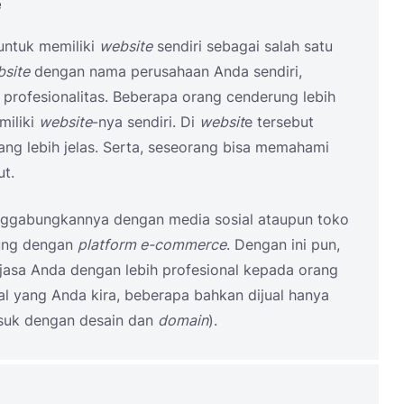
e
untuk memiliki
website
sendiri sebagai salah satu
site
dengan nama perusahaan Anda sendiri,
r profesionalitas. Beberapa orang cenderung lebih
miliki
website
-nya sendiri. Di
websit
e tersebut
g lebih jelas. Serta, seseorang bisa memahami
t.
nggabungkannya dengan media sosial ataupun toko
bung dengan
platform e-commerce
. Dengan ini pun,
jasa Anda dengan lebih profesional kepada orang
l yang Anda kira, beberapa bahkan dijual hanya
asuk dengan desain dan
domain
).