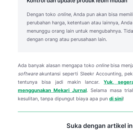
Kontrol dan update produk lebih mudah
Dengan toko
online
, Anda pun akan bisa memili
perubahan harga, ketentuan atau lainnya, And
menunggu orang lain untuk mengubahnya. Tida
dengan orang atau perusahaan lain.
Ada banyak alasan mengapa toko
online
bisa menja
software
akuntansi seperti Sleekr Accounting, pe
tentunya bisa jadi makin lancar.
Yuk, seger
menggunakan Mekari Jurnal
. Selama masa tria
kesulitan, tanpa dipungut biaya apa pun
di sini
!
Suka dengan artikel i