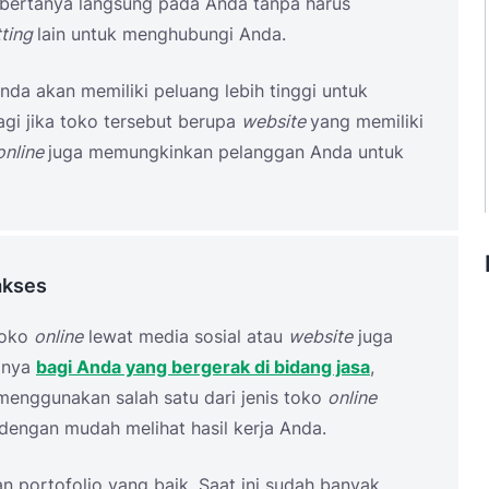
 bertanya langsung pada Anda tanpa harus
tting
lain untuk menghubungi Anda.
Anda akan memiliki peluang lebih tinggi untuk
agi jika toko tersebut berupa
website
yang memiliki
online
juga memungkinkan pelanggan Anda untuk
akses
toko
online
lewat media sosial atau
website
juga
anya
bagi Anda yang bergerak di bidang jasa
,
 menggunakan salah satu dari jenis toko
online
engan mudah melihat hasil kerja Anda.
 portofolio yang baik. Saat ini sudah banyak