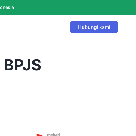
donesia
Hubungi kami
 BPJS