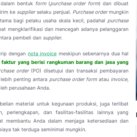
 dalam bentuk
form
(
purchase order form
) dan dibuat
irim ke
supplier
selaku penjual.
Purchase order
mungkin
rutama bagi pelaku usaha skala kecil, padahal
purchase
t mengklarifikasi dan mencegah adanya pelanggaran
ntara pembeli dan
supplier
.
irip dengan
nota
invoice
meskipun sebenarnya dua hal
faktur yang berisi rangkuman barang dan jasa yang
rchase order
(PO) disetujui dan transaksi pembayaran
 lebih penting antara
purchase order form
atau
invoice
,
leh perusahaan Anda.
belian material untuk kegunaan produksi, juga terlibat
 perlengkapan, dan fasilitas-fasilitas lainnya yang
pat membantu Anda dalam menjaga ketersediaan dan
biaya tak terduga seminimal mungkin.