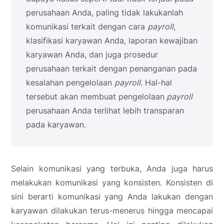
perusahaan Anda, paling tidak lakukanlah
komunikasi terkait dengan cara
payroll
,
klasifikasi karyawan Anda, laporan kewajiban
karyawan Anda, dan juga prosedur
perusahaan terkait dengan penanganan pada
kesalahan pengelolaan
payroll
. Hal-hal
tersebut akan membuat pengelolaan
payroll
perusahaan Anda terlihat lebih transparan
pada karyawan.
Selain komunikasi yang terbuka, Anda juga harus
melakukan komunikasi yang konsisten. Konsisten di
sini berarti komunikasi yang Anda lakukan dengan
karyawan dilakukan terus-menerus hingga mencapai