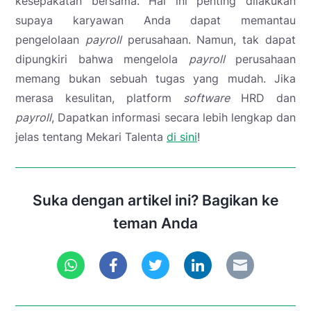
kesepakatan bersama. Hal ini penting dilakukan
supaya karyawan Anda dapat memantau
pengelolaan
payroll
perusahaan. Namun, tak dapat
dipungkiri bahwa mengelola
payroll
perusahaan
memang bukan sebuah tugas yang mudah. Jika
merasa kesulitan, platform
software
HRD dan
payroll
,
Dapatkan informasi secara lebih lengkap dan
jelas tentang Mekari Talenta
di sini
!
Suka dengan artikel ini? Bagikan ke
teman Anda