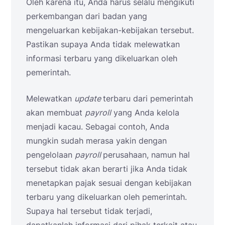
Oleh karena itu, Anda harus selalu mengikuti
perkembangan dari badan yang
mengeluarkan kebijakan-kebijakan tersebut.
Pastikan supaya Anda tidak melewatkan
informasi terbaru yang dikeluarkan oleh
pemerintah.
Melewatkan
update
terbaru dari pemerintah
akan membuat
payroll
yang Anda kelola
menjadi kacau. Sebagai contoh, Anda
mungkin sudah merasa yakin dengan
pengelolaan
payroll
perusahaan, namun hal
tersebut tidak akan berarti jika Anda tidak
menetapkan pajak sesuai dengan kebijakan
terbaru yang dikeluarkan oleh pemerintah.
Supaya hal tersebut tidak terjadi,