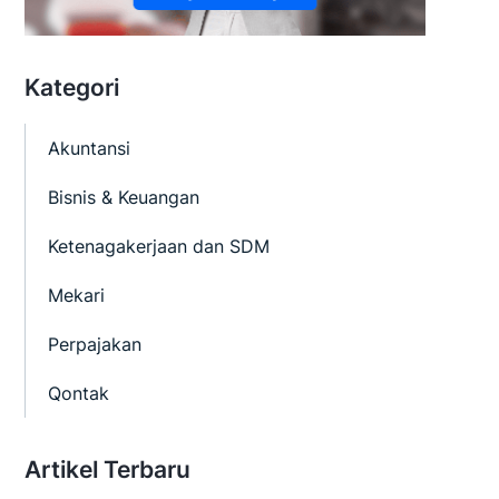
Kategori
Akuntansi
Bisnis & Keuangan
Ketenagakerjaan dan SDM
Mekari
Perpajakan
Qontak
Artikel Terbaru