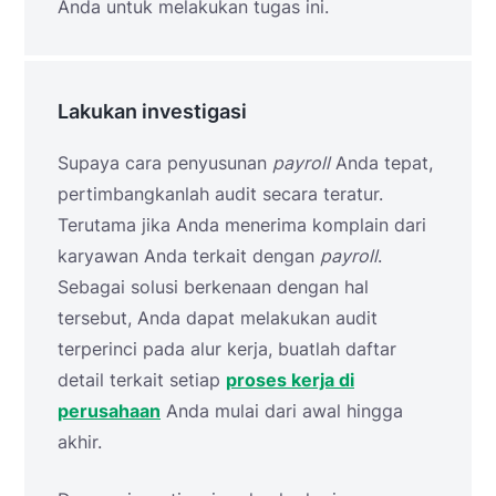
Anda untuk melakukan tugas ini.
Lakukan investigasi
Supaya cara penyusunan
payroll
Anda tepat,
pertimbangkanlah audit secara teratur.
Terutama jika Anda menerima komplain dari
karyawan Anda terkait dengan
payroll
.
Sebagai solusi berkenaan dengan hal
tersebut, Anda dapat melakukan audit
terperinci pada alur kerja, buatlah daftar
detail terkait setiap
proses kerja di
perusahaan
Anda mulai dari awal hingga
akhir.