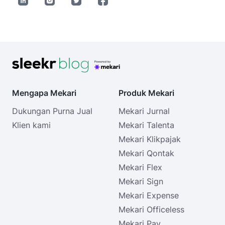
Mengapa Mekari
Produk Mekari
Dukungan Purna Jual
Mekari Jurnal
Klien kami
Mekari Talenta
Mekari Klikpajak
Mekari Qontak
Mekari Flex
Mekari Sign
Mekari Expense
Mekari Officeless
Mekari Pay