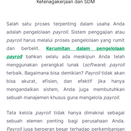
Ketenagakerjaan dan SDM
Salah satu proses terpenting dalam usaha Anda
adalah pengelolaan
payroll
. Sistem penggajian atau
payroll
harus melalui proses pengelolaan yang rumit
dan berbelit.
Kerumitan dalam pengelolaan
payroll
bahkan selalu ada meskipun Anda telah
menggunakan perangkat lunak (
software
)
payroll
terbaik. Bagaimana bisa demikian?
Payroll
tidak akan
bisa akurat, efisien, dan efektif jika hanya
mengandalkan sistem, Anda juga membutuhkan
sebuah manajemen khusus guna mengelola
payroll
.
Tata kelola
payroll
tidak hanya dimaknai sebagai
sebuah elemen penting bagi perusahaan Anda.
Payroll
juga berperan besar terhadap perkembangan