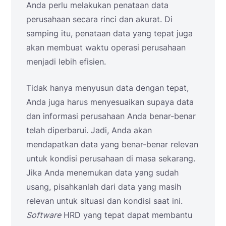
Anda perlu melakukan penataan data
perusahaan secara rinci dan akurat. Di
samping itu, penataan data yang tepat juga
akan membuat waktu operasi perusahaan
menjadi lebih efisien.
Tidak hanya menyusun data dengan tepat,
Anda juga harus menyesuaikan supaya data
dan informasi perusahaan Anda benar-benar
telah diperbarui. Jadi, Anda akan
mendapatkan data yang benar-benar relevan
untuk kondisi perusahaan di masa sekarang.
Jika Anda menemukan data yang sudah
usang, pisahkanlah dari data yang masih
relevan untuk situasi dan kondisi saat ini.
Software
HRD yang tepat dapat membantu