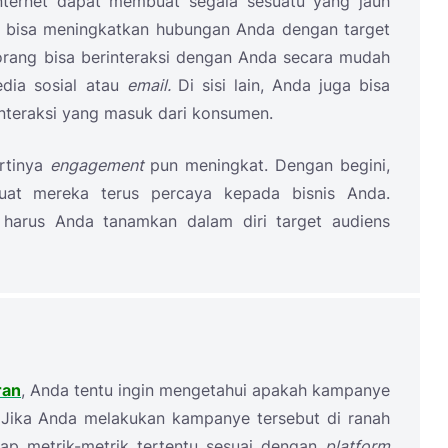
nternet dapat membuat segala sesuatu yang jauh
rnet bisa meningkatkan hubungan Anda dengan target
-orang bisa berinteraksi dengan Anda secara mudah
edia sosial atau
email.
Di sisi lain, Anda juga bisa
nteraksi yang masuk dari konsumen.
rtinya
engagement
pun meningkat. Dengan begini,
at mereka terus percaya kepada bisnis Anda.
harus Anda tanamkan dalam diri target audiens
ran
, Anda tentu ingin mengetahui apakah kampanye
. Jika Anda melakukan kampanye tersebut di ranah
dap metrik-metrik tertentu sesuai dengan
platform