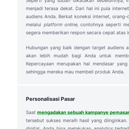
Seperti yang sudah dikatakan sebelumnya, i
menjadi terasa dekat. Dari hal ini pula inte
audiens Anda. Berkat koneksi internet, orang
melalui
platform online,
contohnya seperti m
segera memberikan respon secara cepat atas i
Hubungan yang baik dengan target audiens a
akan lebih mudah bagi Anda untuk membu
Kepercayaan merupakan hal mendasar yang 
sehingga mereka mau membeli produk Anda.
Personalisasi Pasar
Saat
mengadakan sebuah kampanye pemasa
tersebut sukses meraih hasil yang diinginkan
digital, Anda bisa melakukan
analytics
terha