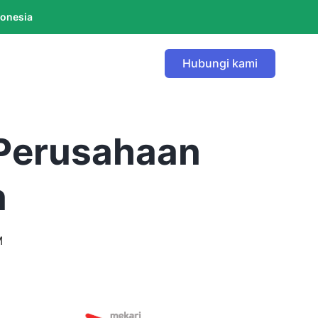
donesia
Hubungi kami
 Perusahaan
n
M