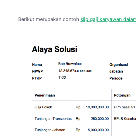
Berikut merupakan contoh
slip gaji karyawan dala