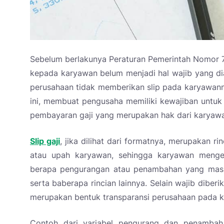
Sebelum berlakunya Peraturan Pemerintah Nomor 7
kepada karyawan belum menjadi hal wajib yang dia
perusahaan tidak memberikan slip pada karyawann
ini, membuat pengusaha memiliki kewajiban untuk
pembayaran gaji yang merupakan hak dari karyaw
Slip gaji
, jika dilihat dari formatnya, merupakan 
atau upah karyawan, sehingga karyawan menget
berapa pengurangan atau penambahan yang masu
serta baberapa rincian lainnya. Selain wajib diberi
merupakan bentuk transparansi perusahaan pada 
Contoh dari variabel pengurang dan penambah d