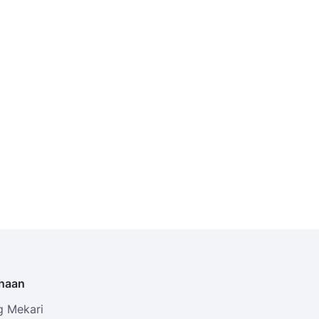
haan
g Mekari